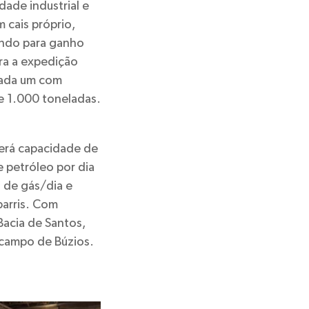
ade industrial e
 cais próprio,
indo para ganho
ara a expedição
cada um com
e 1.000 toneladas.
terá capacidade de
e petróleo por dia
³ de gás/dia e
barris. Com
Bacia de Santos,
 campo de Búzios.