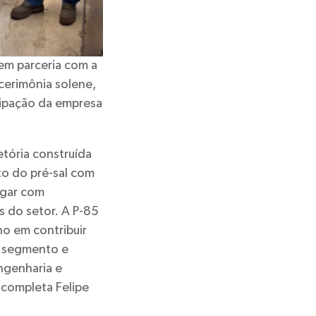
 em parceria com a
erimônia solene,
icipação da empresa
etória construída
o do pré-sal com
egar com
s do setor. A P-85
ho em contribuir
o segmento e
ngenharia e
 completa Felipe