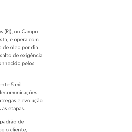
s (RJ), no Campo
osta, e opera com
 de óleo por dia.
salto de exigência
conhecido pelos
nte 5 mil
telecomunicações.
ntregas e evolução
 as etapas.
 padrão de
elo cliente,