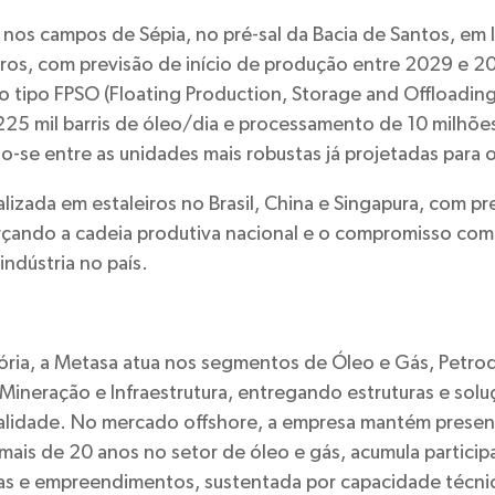
a nos campos de Sépia, no pré-sal da Bacia de Santos, em
ros, com previsão de início de produção entre 2029 e 2
 tipo FPSO (Floating Production, Storage and Offloadin
25 mil barris de óleo/dia e processamento de 10 milhõe
-se entre as unidades mais robustas já projetadas para o 
alizada em estaleiros no Brasil, China e Singapura, com 
rçando a cadeia produtiva nacional e o compromisso com
ndústria no país.
ria, a Metasa atua nos segmentos de Óleo e Gás, Petroq
 Mineração e Infraestrutura, entregando estruturas e solu
alidade. No mercado offshore, a empresa mantém presen
e mais de 20 anos no setor de óleo e gás, acumula partici
mas e empreendimentos, sustentada por capacidade técni