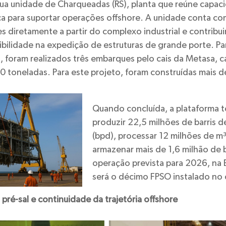
ua unidade de Charqueadas (RS), planta que reúne capacid
ica para suportar operações offshore. A unidade conta com
 diretamente a partir do complexo industrial e contribu
sibilidade na expedição de estruturas de grande porte. P
 foram realizados três embarques pelo cais da Metasa, 
toneladas. Para este projeto, foram construídas mais d
Quando concluída, a plataforma 
produzir 22,5 milhões de barris d
(bpd), processar 12 milhões de m
armazenar mais de 1,6 milhão de 
operação prevista para 2026, na 
será o décimo FPSO instalado no
pré-sal e continuidade da trajetória offshore