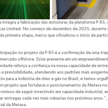
 integra a fabricação das estruturas da plataforma P-85,
as Limited. No começo de dezembro de 2025, durante c
 da primeira chapa, marco que oficializou o início da part
rticipação no projeto da P-85 é a confirmação de uma traj
 mercado offshore. Estar presente em um empreendiment
xidade reforça a confiança na nossa capacidade de entr
 e previsibilidade, atendendo aos padrões mais exigente
lo para a indústria de óleo e gás no Brasil, e temos orgul
um projeto que fortalece o posicionamento da Metasa n
omisso de seguir investindo em capacidade industrial, e
ar entregas cada vez mais robustas nos próximos anos.”,
ial da Metasa.