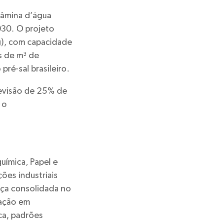
 lâmina d’água
030. O projeto
g), com capacidade
s de m³ de
pré-sal brasileiro.
previsão de 25% de
 o
uímica, Papel e
ções industriais
ça consolidada no
pação em
ca, padrões